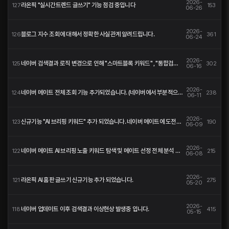
2026-
라온픽 "실시간트렌드 글쓰기" 기능 점검 중입니다
127
153
06-26
2026-
블로그 지수 조회에 대해서 정확한 사실관계 알려드립니다.
126
361
06-24
2026-
네이버 검색결과 로직 변경으로 인해 "스마트블록 키워드" , "통합검색 상위노출 AI글쓰기" 기능이 종료됩니다.
125
302
06-16
2026-
네이버 메이트 전체 조회 기능 추가되었습니다. (네이버에서 부분적으로 제공하는 메이트의 인용 및 전체 채널등 모든 정보를 열람 가능합니다.)
124
238
06-11
2026-
신규기능 "AI 브리핑 키워드" 추가 되었습니다. 네이버 메이트에 도전하는 회원님들의 콘텐츠가 인용될수 있는 키워드를 빠르게 찾아드립니다.
123
190
06-09
2026-
네이버 메이트 AI 브리핑 노출 키워드 탐색 및 메이트 선정 전체 분석 조회 기능 개발중에 있습니다.
122
215
06-08
2026-
라온픽 AI 홈판 글쓰기 신규기능 추가 되었습니다.
121
275
05-20
2026-
네이버 업데이트 이후 검색결과 이상현상 발생중 입니다.
118
415
05-15