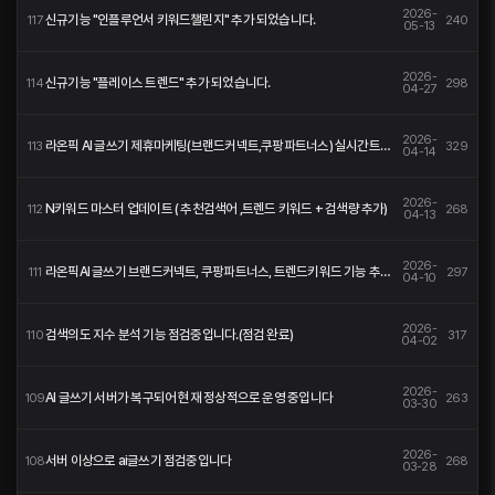
2026-
신규기능 "인플루언서 키워드챌린지" 추가 되었습니다.
117
240
05-13
2026-
신규기능 "플레이스 트렌드" 추가 되었습니다.
114
298
04-27
2026-
라온픽 AI 글쓰기 제휴마케팅(브랜드커넥트,쿠팡파트너스) 실시간트렌드 기능 추가 되었습니다.
113
329
04-14
2026-
N키워드 마스터 업데이트 ( 추천검색어 ,트렌드 키워드 + 검색량 추가)
112
268
04-13
2026-
라온픽AI 글쓰기 브랜드커넥트, 쿠팡파트너스, 트렌드키워드 기능 추가 예정입니다.
111
297
04-10
2026-
검색의도 지수 분석 기능 점검중입니다.(점검 완료)
110
317
04-02
2026-
AI 글쓰기 서버가 복구되어 현재 정상적으로 운영 중입니다
109
263
03-30
2026-
서버 이상으로 ai글쓰기 점검중입니다
108
268
03-28