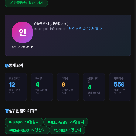
🔗 인플루언서 홈 바로가기
인플루언서 (데모·ID 가명)
sample_influencer
네이버 인플루언서 홈 →
@
·
인
생성: 2026-05-13
통계 요약
전체 챌린지
참여 중
미참여
상위권 (참여
평균 참여 수
중)
12
4
8
559
4
분석된 키워
현재 참여 챌
도전 가능 챌
키워드당 콘
드 수
린지
린지
상위 10% 이
텐츠 수
내
상위권 참여 키워드
64명 참여
120명 참여
#거제이수도
#대전근교글램핑
112명 참여
84명 참여
#대전근교캠핑장
#청주펜션