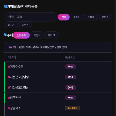
키워드챌린지 전체 목록
전체
참여중
미참여
상위권
중위권
하위권
주제
9
3
전체 주제
여행
뷰티
키워드챌린지 목록 · 참여자 수 / 예상 순위 / 현재 순위
↕
↕
키워드
예상순위
현재
🥈
#
거제이수도
참여중
🥉
#
대전근교글램핑
참여중
🥉
#
대전근교캠핑장
참여중
🥉
#
청주펜션
참여중
#
강릉숙소
예상 중위권
예