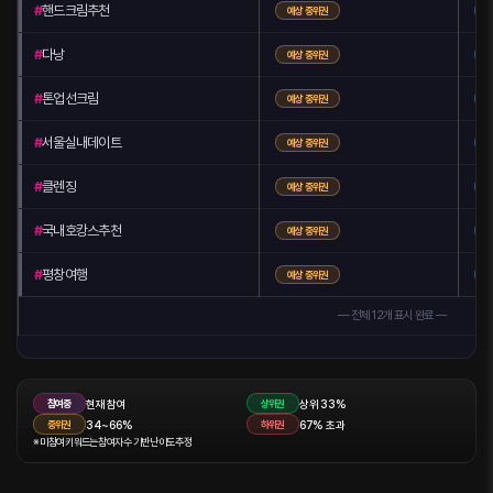
#
핸드크림추천
예상 중위권
예
#
다낭
예상 중위권
예
#
톤업선크림
예상 중위권
예
#
서울실내데이트
예상 중위권
예
#
클렌징
예상 중위권
예
#
국내호캉스추천
예상 중위권
예
#
평창여행
예상 중위권
예
— 전체 12개 표시 완료 —
현재 참여
상위 33%
참여중
상위권
34~66%
67% 초과
중위권
하위권
※ 미참여 키워드는 참여자 수 기반 난이도 추정