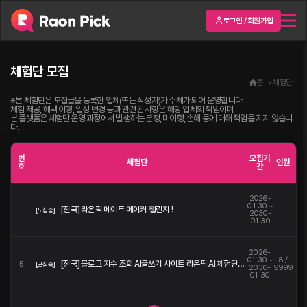
로그인 / 회원가입
체험단 모집
홈
체험단
※본 체험단은 모집글을 등록한 업체(또는 작성자)가 주체가 되어 운영합니다.
체험 제공, 혜택 이행, 일정 변경 등과 관련된 사항은 해당 업체의 책임이며,
본 플랫폼은 체험단 운영 과정에서 발생하는 분쟁, 미이행, 손해 등에 대해 책임을 지지 않습니
다.
번
모집기
체험단
인원
호
간
2026-
01-30 ~
[전국] 라온픽 메이트 메이커 챌린지 !
-
-
[모집중]
2030-
01-30
2026-
01-30 ~
8 /
[전국] 블로그 지수 조회 AI글쓰기 사이트 라온픽 AI 체험단을 모집합니다.
5
[모집중]
2030-
9999
01-30