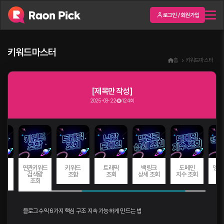
로그인 / 회원가입
키워드마스터
홈
키워드마스터
[제목만 작성]
2025-08-22
124회
드
연관키워드
키워드
트래픽
백링크
도메인
앵커
량
검색량
조합
조회
상세 조회
지수 조회
회
조회
블로그수익 6가지 핵심 구조 지속 가능하게 만드는 법