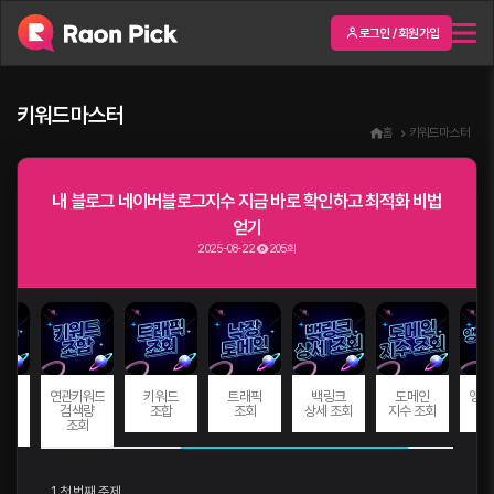
로그인 / 회원가입
키워드마스터
홈
키워드마스터
내 블로그 네이버블로그지수 지금 바로 확인하고 최적화 비법
얻기
2025-08-22
205회
드
연관키워드
키워드
트래픽
백링크
도메인
앵커
량
검색량
조합
조회
상세 조회
지수 조회
회
조회
1. 첫 번째 주제