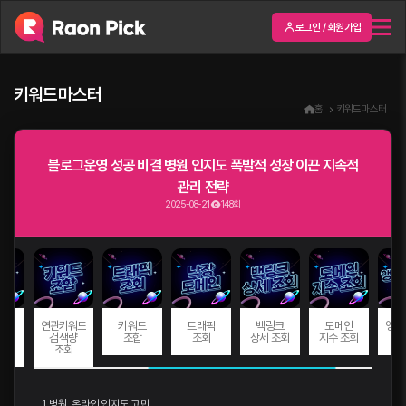
로그인 / 회원가입
키워드마스터
홈
키워드마스터
블로그운영 성공 비결 병원 인지도 폭발적 성장 이끈 지속적
관리 전략
2025-08-21
148회
드
연관키워드
키워드
트래픽
백링크
도메인
앵커
량
검색량
조합
조회
상세 조회
지수 조회
회
조회
1. 병원, 온라인 인지도 고민