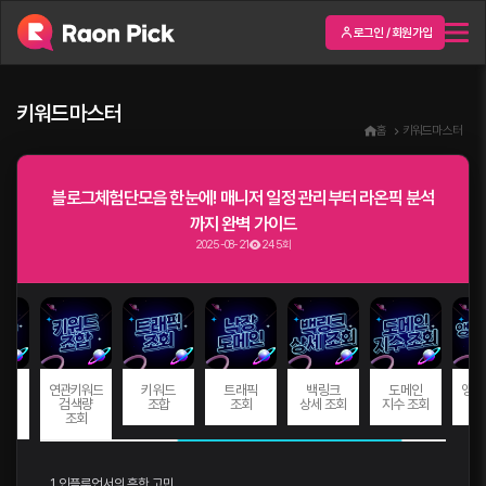
로그인 / 회원가입
키워드마스터
홈
키워드마스터
블로그체험단모음 한눈에! 매니저 일정 관리부터 라온픽 분석
까지 완벽 가이드
2025-08-21
245회
드
연관키워드
키워드
트래픽
백링크
도메인
앵커
량
검색량
조합
조회
상세 조회
지수 조회
회
조회
1. 인플루언서의 흔한 고민