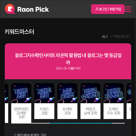
로그인 / 회원가입
키워드마스터
홈
키워드마스터
블로그지수확인사이트 라온픽 활용법 내 블로그는 몇 등급일
까
2025-08-21
178회
드
연관키워드
키워드
트래픽
백링크
도메인
앵커
량
검색량
조합
조회
상세 조회
지수 조회
회
조회
1. 개인 채널 운영의 고민