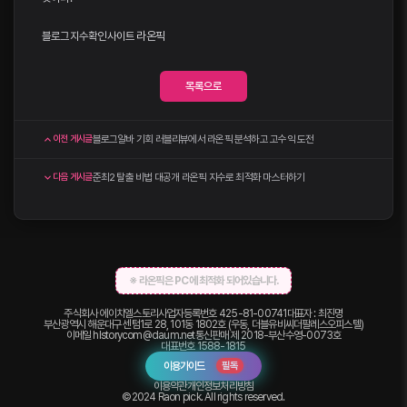
블로그지수확인사이트
라온픽
목록으로
블로그알바 기회 러블리뷰에서 라온픽 분석하고 고수익 도전
이전 게시글
준최2 탈출 비법 대공개 라온픽 지수로 최적화 마스터하기
다음 게시글
※ 라온픽은 PC에 최적화 되어있습니다.
주식회사 에이치엘스토리
사업자등록번호 425-81-00741
대표자 : 최진명
부산광역시 해운대구 센텀1로 28, 101동 1802호 (우동, 더블유비씨더팔레스오피스텔)
이메일
hlstorycom@daum.net
통신판매 제 2018-부산수영-0073호
대표번호
1588-1815
이용가이드
필독
이용약관
개인정보처리방침
©2024 Raon pick. All rights reserved.