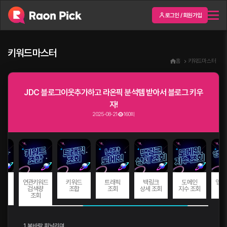
로그인 / 회원가입
키워드마스터
홈
키워드마스터
JDC 블로그이웃추가하고 라온픽 분석템 받아서 블로그 키우
자!
2025-08-21
160회
드
연관키워드
키워드
트래픽
백링크
도메인
앵커
량
검색량
조합
조회
상세 조회
지수 조회
회
조회
1. 봄바람 휘날리며