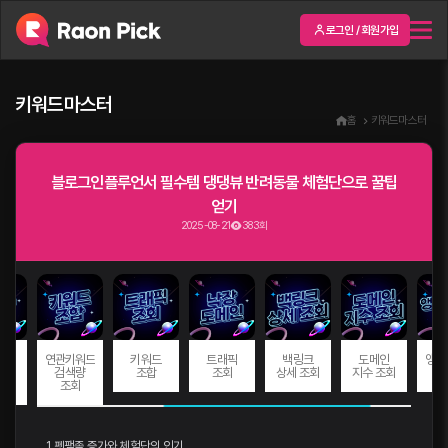
로그인 / 회원가입
키워드마스터
홈
키워드마스터
블로그인플루언서 필수템 댕댕뷰 반려동물 체험단으로 꿀팁
얻기
2025-08-21
383회
드
연관키워드
키워드
트래픽
백링크
도메인
앵커
량
검색량
조합
조회
상세 조회
지수 조회
회
조회
1. 펫팸족 증가와 체험단의 인기