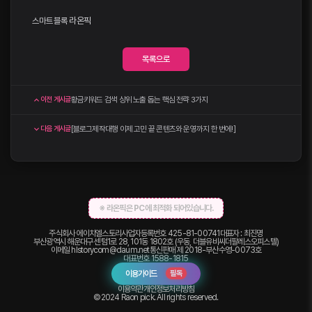
스마트블록
라온픽
목록으로
황금키워드 검색 상위 노출 돕는 핵심 전략 3가지
이전 게시글
[블로그제작대행 이제 고민 끝 콘텐츠와 운영까지 한 번에!]
다음 게시글
※ 라온픽은 PC에 최적화 되어있습니다.
주식회사 에이치엘스토리
사업자등록번호 425-81-00741
대표자 : 최진명
부산광역시 해운대구 센텀1로 28, 101동 1802호 (우동, 더블유비씨더팔레스오피스텔)
이메일
hlstorycom@daum.net
통신판매 제 2018-부산수영-0073호
대표번호
1588-1815
이용가이드
필독
이용약관
개인정보처리방침
©2024 Raon pick. All rights reserved.