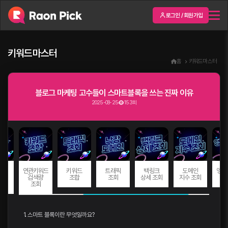
로그인 / 회원가입
키워드마스터
홈
키워드마스터
블로그 마케팅 고수들이 스마트블록을 쓰는 진짜 이유
2025-08-25
153회
드
연관키워드
키워드
트래픽
백링크
도메인
앵커
량
검색량
조합
조회
상세 조회
지수 조회
회
조회
1. 스마트 블록이란 무엇일까요?