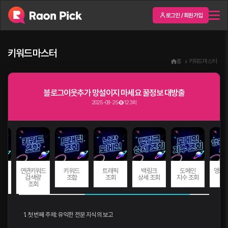
로그인 / 회원가입
키워드마스터
홈
키워드마스터
블로그이웃추가 망설이지 마세요 꿀정보 대방출
2025-08-25
123회
연관키워드
키워드
트래픽
백링크
도메인
앵커텍스트
검색량
조합
조회
상세 조회
지수 조회
조회
조회
1. 첫 번째 주제: 유익한 전문 지식의 보고