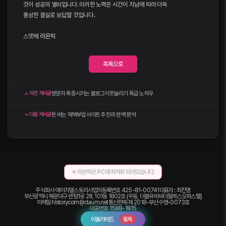
것이 성공의 열쇠입니다. 이러한 노력은 시간이 지남에 따라 더욱
풍성한 결실로 보답할 것입니다.
스댓체
라온픽
목록으로
방문자 폭증시키는 블로그이웃늘리기 특급 노하우
이전 게시글
돈 버는 재택부업사이트 추천과 완벽 분석
다음 게시글
※ 라온픽은 PC에 최적화 되어있습니다.
주식회사 에이치엘스토리
사업자등록번호 425-81-00741
대표자 : 최진명
부산광역시 해운대구 센텀1로 28, 101동 1802호 (우동, 더블유비씨더팔레스오피스텔)
이메일
hlstorycom@daum.net
통신판매 제 2018-부산수영-0073호
대표번호
1588-1815
이용가이드
필독