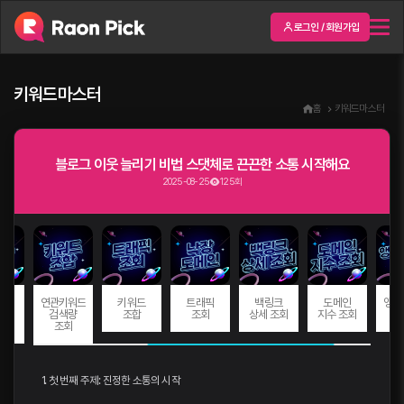
로그인 / 회원가입
키워드마스터
홈
키워드마스터
블로그 이웃 늘리기 비법 스댓체로 끈끈한 소통 시작해요
2025-08-25
125회
드
연관키워드
키워드
트래픽
백링크
도메인
앵커
량
검색량
조합
조회
상세 조회
지수 조회
회
조회
1. 첫 번째 주제: 진정한 소통의 시작