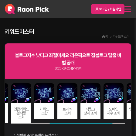
로그인 / 회원가입
키워드마스터
홈
키워드마스터
블로그지수 낮다고 좌절마세요 라온픽으로 잡블로그 탈출 비
법 공개
2025-08-25
143회
드
연관키워드
키워드
트래픽
백링크
도메인
앵커
량
검색량
조합
조회
상세 조회
지수 조회
회
조회
1. 첫 번째 주제: 콘텐츠 유입 전략