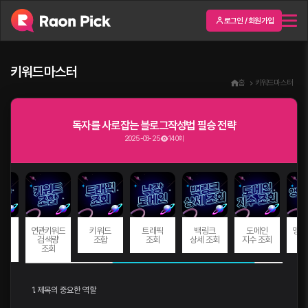
로그인 / 회원가입
키워드마스터
홈
키워드마스터
독자를 사로잡는 블로그작성법 필승 전략
2025-08-25
140회
드
연관키워드
키워드
트래픽
백링크
도메인
앵커
량
검색량
조합
조회
상세 조회
지수 조회
회
조회
1. 제목의 중요한 역할