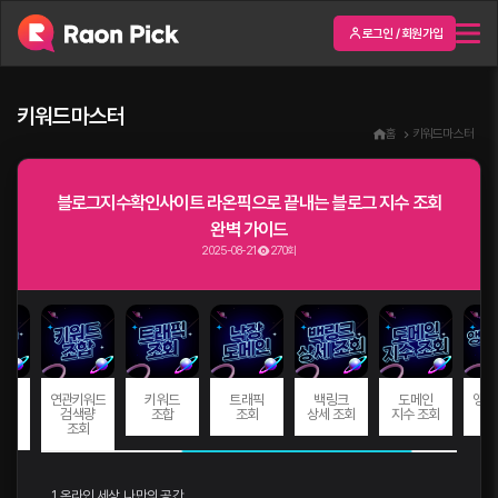
로그인 / 회원가입
키워드마스터
홈
키워드마스터
블로그지수확인사이트 라온픽으로 끝내는 블로그 지수 조회
완벽 가이드
2025-08-21
270회
드
연관키워드
키워드
트래픽
백링크
도메인
앵커
량
검색량
조합
조회
상세 조회
지수 조회
회
조회
1. 온라인 세상, 나만의 공간