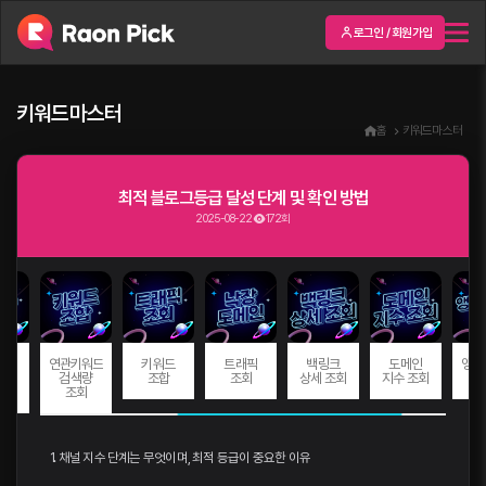
로그인 / 회원가입
키워드마스터
홈
키워드마스터
최적 블로그등급 달성 단계 및 확인 방법
2025-08-22
172회
드
연관키워드
키워드
트래픽
백링크
도메인
앵커
량
검색량
조합
조회
상세 조회
지수 조회
회
조회
1. 채널 지수 단계는 무엇이며, 최적 등급이 중요한 이유