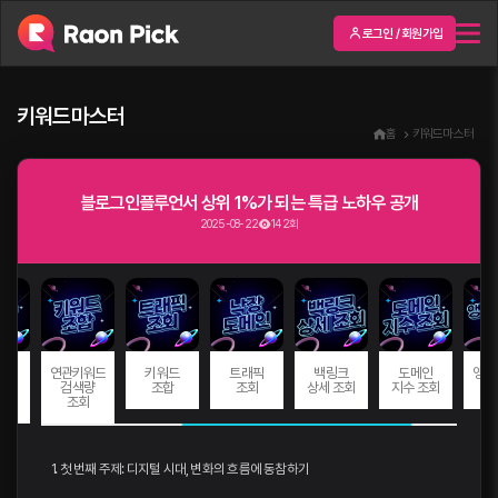
로그인 / 회원가입
키워드마스터
홈
키워드마스터
블로그인플루언서 상위 1%가 되는 특급 노하우 공개
2025-08-22
142회
드
연관키워드
키워드
트래픽
백링크
도메인
앵커
량
검색량
조합
조회
상세 조회
지수 조회
회
조회
1. 첫 번째 주제: 디지털 시대, 변화의 흐름에 동참하기