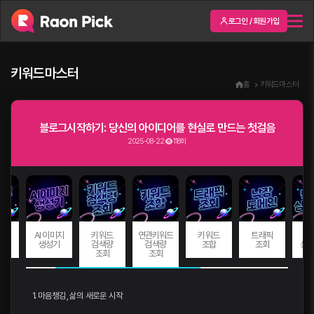
로그인 / 회원가입
키워드마스터
홈
키워드마스터
블로그시작하기: 당신의 아이디어를 현실로 만드는 첫걸음
2025-08-22
118회
원고
AI 이미지
키워드
연관키워드
키워드
트래픽
백
기
생성기
검색량
검색량
조합
조회
상세
조회
조회
1. 마음챙김, 삶의 새로운 시작