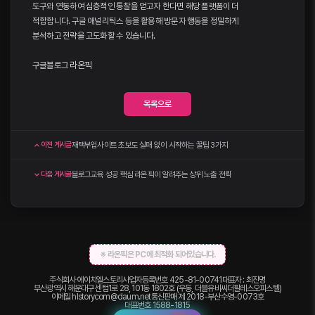
도구와 연동하여 심층적인 통찰을 얻고자 한다면 해당 플랫폼이 더
적합합니다. 구글 애널리틱스 등을 활용해 방문자 행동을 정밀하게
분석하고 전략을 고도화할 수 있습니다.
구글블로그
라온픽
목록으로
재택부업사이트 초보도 실패 없이 시작하는 꿀팁 3가지
이전 게시글
블로그교육 성공 핵심 라온픽이 알려주는 상위 노출 전략
다음 게시글
※ 라온픽은 PC에 최적화 되어있습니다.
주식회사 에이치엘스토리
사업자등록번호 425-81-00741
대표자 : 최진명
부산광역시 해운대구 센텀1로 28, 101동 1802호 (우동, 더블유비씨더팔레스오피스텔)
이메일
hlstorycom@daum.net
통신판매 제 2018-부산수영-0073호
대표번호
1588-1815