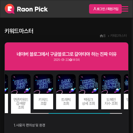
로그인 / 회원가입
키워드마스터
홈
키워드마스터
네이버 블로그에서 구글블로그로 갈아타야 하는 진짜 이유
2025-08-22
145회
드
연관키워드
키워드
트래픽
백링크
도메인
앵커
량
검색량
조합
조회
상세 조회
지수 조회
회
조회
1. 사용자 편의성 및 환경