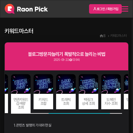
로그인 / 회원가입
키워드마스터
홈
키워드마스터
블로그방문자늘리기 폭발적으로 늘리는 비법
2025-08-22
139회
드
연관키워드
키워드
트래픽
백링크
도메인
앵커
량
검색량
조합
조회
상세 조회
지수 조회
회
조회
1. 콘텐츠 발행의 기대와 현실