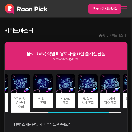
로그인 / 회원가입
키워드마스터
홈
키워드마스터
블로그교육 학원 비용보다 중요한 숨겨진 진실
2025-08-22
142회
드
연관키워드
키워드
트래픽
백링크
도메인
앵커
량
검색량
조합
조회
상세 조회
지수 조회
회
조회
1. 콘텐츠 채널 운영, 왜 어렵게 느껴질까요?