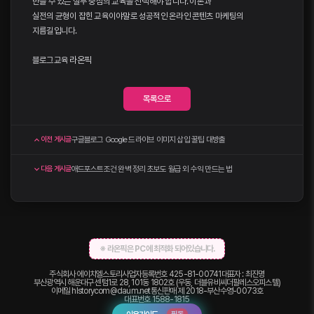
만들 수 있는 실무 중심의 교육을 선택해야 합니다. 이론과
실전의 균형이 잡힌 교육이야말로 성공적인 온라인 콘텐츠 마케팅의
지름길입니다.
블로그교육
라온픽
목록으로
구글블로그 Google 드라이브 이미지 삽입 꿀팁 대방출
이전 게시글
애드포스트조건 완벽 정리 초보도 월급 외 수익 만드는 법
다음 게시글
※ 라온픽은 PC에 최적화 되어있습니다.
주식회사 에이치엘스토리
사업자등록번호 425-81-00741
대표자 : 최진명
부산광역시 해운대구 센텀1로 28, 101동 1802호 (우동, 더블유비씨더팔레스오피스텔)
이메일
hlstorycom@daum.net
통신판매 제 2018-부산수영-0073호
대표번호
1588-1815