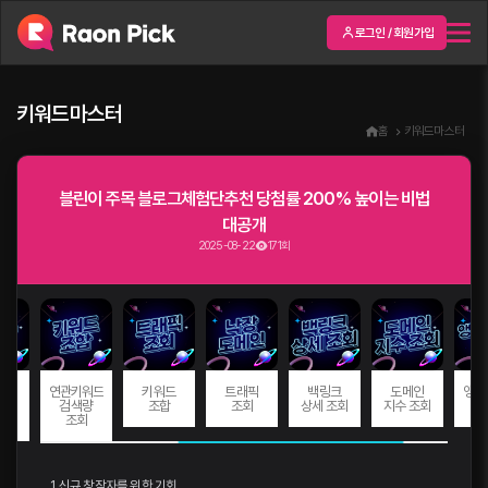
로그인 / 회원가입
키워드마스터
홈
키워드마스터
블린이 주목 블로그체험단추천 당첨률 200% 높이는 비법
대공개
2025-08-22
171회
드
연관키워드
키워드
트래픽
백링크
도메인
앵커
량
검색량
조합
조회
상세 조회
지수 조회
회
조회
1. 신규 창작자를 위한 기회