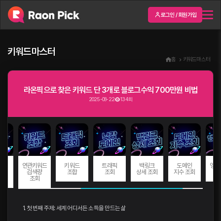
로그인 / 회원가입
키워드마스터
홈
키워드마스터
라온픽으로 찾은 키워드 단 3개로 블로그수익 700만원 비법
2025-08-22
134회
드
연관키워드
키워드
트래픽
백링크
도메인
앵커
량
검색량
조합
조회
상세 조회
지수 조회
회
조회
1. 첫 번째 주제: 세계 어디서든 소득을 만드는 삶