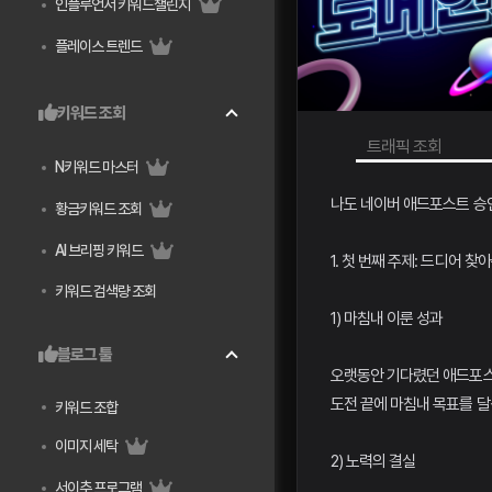
인플루언서 키워드챌린지
플레이스 트렌드
키워드 조회
키워드 조합
트래픽 조회
N키워드 마스터
나도 네이버 애드포스트 승
황금키워드 조회
AI 브리핑 키워드
1. 첫 번째 주제: 드디어 찾
키워드 검색량 조회
1) 마침내 이룬 성과
블로그 툴
오랫동안 기다렸던 애드포스
도전 끝에 마침내 목표를 
키워드 조합
이미지 세탁
2) 노력의 결실
서이추 프로그램