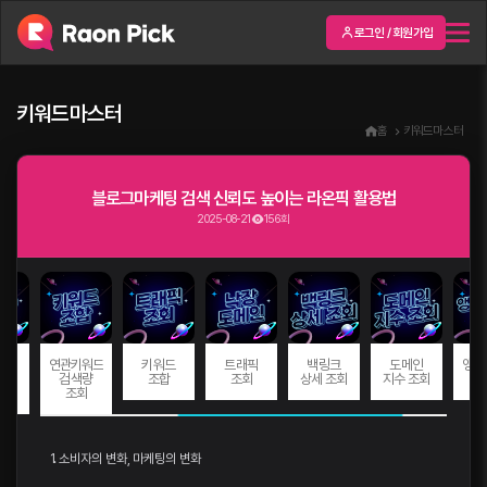
로그인 / 회원가입
키워드마스터
홈
키워드마스터
블로그마케팅 검색 신뢰도 높이는 라온픽 활용법
2025-08-21
156회
드
연관키워드
키워드
트래픽
백링크
도메인
앵커
량
검색량
조합
조회
상세 조회
지수 조회
회
조회
1. 소비자의 변화, 마케팅의 변화