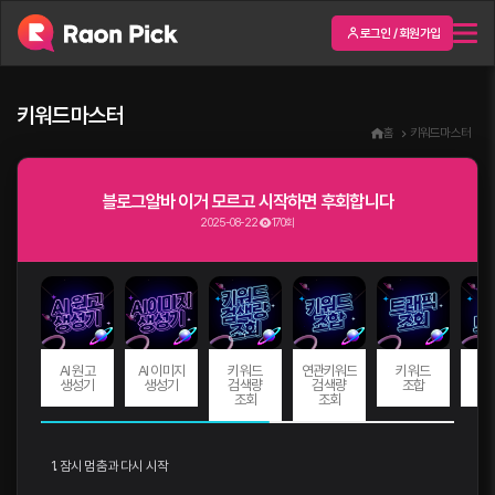
로그인 / 회원가입
키워드마스터
홈
키워드마스터
블로그알바 이거 모르고 시작하면 후회합니다
2025-08-22
170회
AI 원고
AI 이미지
키워드
연관키워드
키워드
트
생성기
생성기
검색량
검색량
조합
조회
조회
1. 잠시 멈춤과 다시 시작