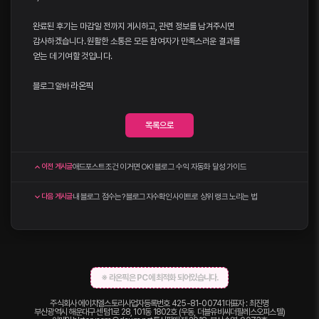
완료된 후기는 마감일 전까지 게시하고, 관련 정보를 남겨주시면
감사하겠습니다. 원활한 소통은 모든 참여자가 만족스러운 결과를
얻는 데 기여할 것입니다.
블로그알바
라온픽
목록으로
애드포스트조건 이거면 OK! 블로그 수익 자동화 달성 가이드
이전 게시글
내 블로그 점수는? 블로그지수확인사이트로 상위 랭크 노리는 법
다음 게시글
※ 라온픽은 PC에 최적화 되어있습니다.
주식회사 에이치엘스토리
사업자등록번호 425-81-00741
대표자 : 최진명
부산광역시 해운대구 센텀1로 28, 101동 1802호 (우동, 더블유비씨더팔레스오피스텔)