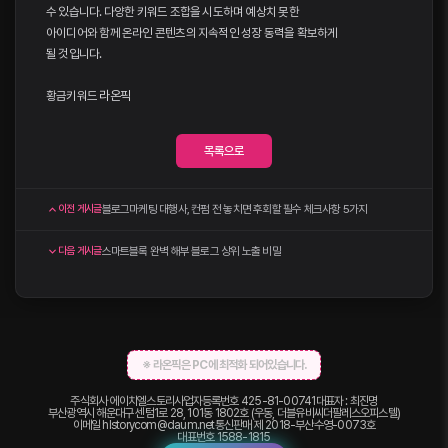
수 있습니다. 다양한 키워드 조합을 시도하며 예상치 못한
아이디어와 함께 온라인 콘텐츠의 지속적인 성장 동력을 확보하게
될 것입니다.
황금키워드
라온픽
목록으로
블로그마케팅 대행사, 컨펌 전 놓치면 후회할 필수 체크사항 5가지
이전 게시글
스마트블록 완벽 해부 블로그 상위 노출 비밀
다음 게시글
※ 라온픽은 PC에 최적화 되어있습니다.
주식회사 에이치엘스토리
사업자등록번호 425-81-00741
대표자 : 최진명
부산광역시 해운대구 센텀1로 28, 101동 1802호 (우동, 더블유비씨더팔레스오피스텔)
이메일
hlstorycom@daum.net
통신판매 제 2018-부산수영-0073호
대표번호
1588-1815