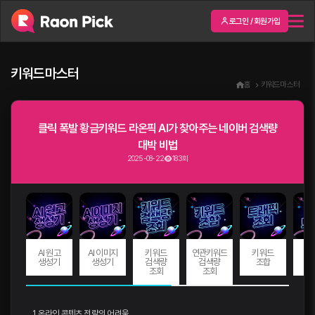
로그인 / 회원가입
키워드마스터
홈
키워드마스터
클릭 폭발 황금키워드 라온픽 AI가 찾아주는 네이버 검색량
대박 비법
2025-08-22
183회
AI 원고
AI 이미지
키워드
연관키워드
키워드
트
생성기
생성기
검색량
검색량
조합
조회
조회
1. 온라인 콘텐츠 전략의 어려움