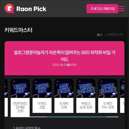
로그인 / 회원가입
키워드마스터
홈
키워드마스터
블로그방문자늘리기 라온픽이 알려주는 SEO 최적화 비밀 가
이드
2025-08-21
149회
드
연관키워드
키워드
트래픽
백링크
도메인
앵커
량
검색량
조합
조회
상세 조회
지수 조회
회
조회
1. 온라인 성장의 필수