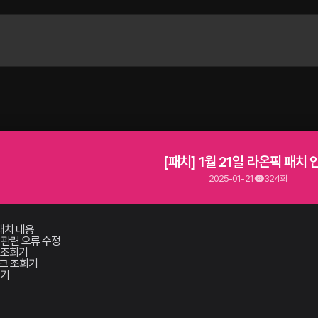
[패치] 1월 21일 라온픽 패치 
2025-01-21
324회
3 패치 내용
 관련 오류 수정
 조회기
링크 조회기
석기