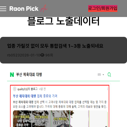
로그인/회원가입
블로그 노출데이터
업종 가릴것 없이 모두 통합검색 1~3등 노출되네요
rb0523
2026-01-10
96회